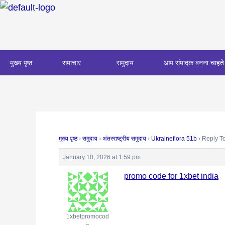
Skip
Post
to
navigation
content
मुख्य पृष्ठ
समाचार
समुदाय
आप संपादक बनना चाहते 
मुख्य पृष्ठ
›
समुदाय
›
अंतरराष्ट्रीय समुदाय
›
Ukraineflora 51b
›
Reply To
January 10, 2026 at 1:59 pm
promo code for 1xbet india
1xbetpromocod