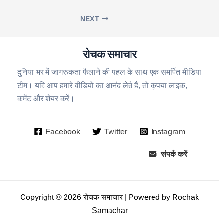
NEXT
रोचक समाचार
दुनिया भर में जागरूकता फैलाने की पहल के साथ एक समर्पित मीडिया
टीम। यदि आप हमारे वीडियो का आनंद लेते हैं, तो कृपया लाइक,
कमेंट और शेयर करें।
Facebook
Twitter
Instagram
संपर्क करें
Copyright © 2026 रोचक समाचार | Powered by Rochak
Samachar