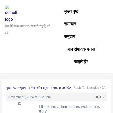
Skip
Post
to
navigation
मुख्य पृष्ठ
content
समाचार
देश विदेश के समाचार- सत्य से समृद्धि की
ओर
समुदाय
आप संपादक बनना
चाहते हैं?
मुख्य पृष्ठ
›
समुदाय
›
अंतरराष्ट्रीय समुदाय
›
kms pico 40A
›
Reply To: kms pico 40A
November 6, 2024 at 12:21 pm
#3117
IZ
I think the admin of this web site is
truly