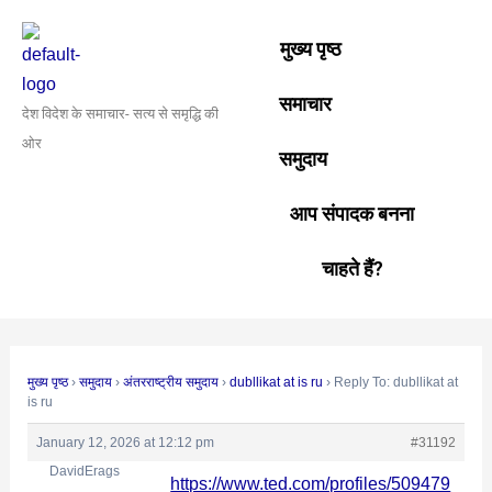
Skip
Post
to
navigation
मुख्य पृष्ठ
content
समाचार
देश विदेश के समाचार- सत्य से समृद्धि की
ओर
समुदाय
आप संपादक बनना
चाहते हैं?
मुख्य पृष्ठ
›
समुदाय
›
अंतरराष्ट्रीय समुदाय
›
dubllikat at is ru
›
Reply To: dubllikat at
is ru
January 12, 2026 at 12:12 pm
#31192
DavidErags
https://www.ted.com/profiles/509479