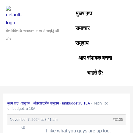
Skip
Post
to
navigation
मुख्य पृष्ठ
content
समाचार
देश विदेश के समाचार- सत्य से समृद्धि की
ओर
समुदाय
आप संपादक बनना
चाहते हैं?
मुख्य पृष्ठ
›
समुदाय
›
अंतरराष्ट्रीय समुदाय
›
unibudget.ru 18A
›
Reply To:
unibudget.ru 18A
November 7, 2024 at 8:41 am
#3135
KB
I like what you guys are up too.