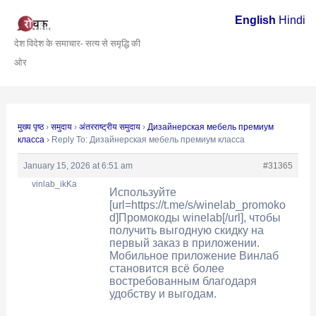
Skip
Post
English
Hindi
to
navigation
देश विदेश के समाचार- सत्य से समृद्धि की
content
ओर
मुख्य पृष्ठ
›
समुदाय
›
अंतरराष्ट्रीय समुदाय
›
Дизайнерская мебель премиум
класса
›
Reply To: Дизайнерская мебель премиум класса
January 15, 2026 at 6:51 am
#31365
vinlab_ikKa
Используйте
[url=https://t.me/s/winelab_promoko
d]Промокоды winelab[/url], чтобы
получить выгодную скидку на
первый заказ в приложении.
Мобильное приложение Винлаб
становится всё более
востребованным благодаря
удобству и выгодам.