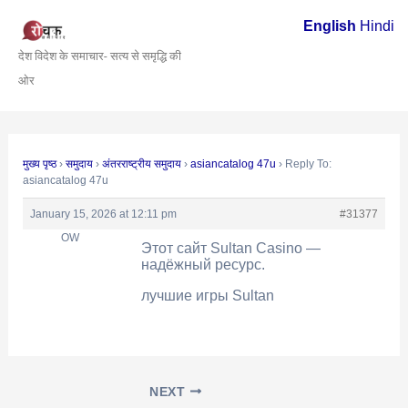
Skip
Post
English
Hindi
to
navigation
देश विदेश के समाचार- सत्य से समृद्धि की
content
ओर
मुख्य पृष्ठ
›
समुदाय
›
अंतरराष्ट्रीय समुदाय
›
asiancatalog 47u
›
Reply To:
asiancatalog 47u
January 15, 2026 at 12:11 pm
#31377
OW
Этот сайт Sultan Casino —
надёжный ресурс.
лучшие игры Sultan
NEXT