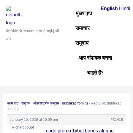
Skip
Post
English
Hindi
to
navigation
मुख्य पृष्ठ
content
समाचार
देश विदेश के समाचार- सत्य से समृद्धि की
ओर
समुदाय
आप संपादक बनना
चाहते हैं?
मुख्य पृष्ठ
›
समुदाय
›
अंतरराष्ट्रीय समुदाय
›
dubllikat from ru
›
Reply To: dubllikat
from ru
January 15, 2026 at 10:09 pm
#31419
Richardpoupt
code promo 1xbet bonus afrique