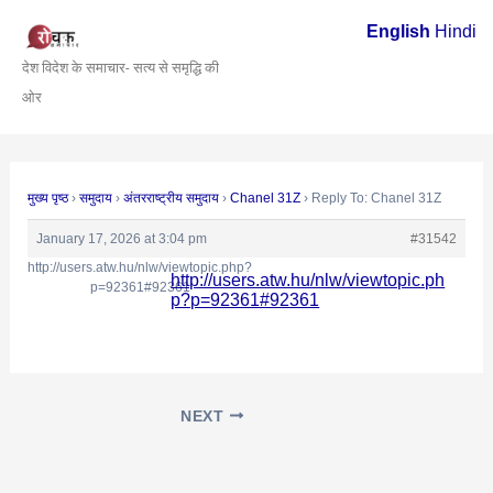
Skip
Post
English
Hindi
to
navigation
देश विदेश के समाचार- सत्य से समृद्धि की
content
ओर
मुख्य पृष्ठ
›
समुदाय
›
अंतरराष्ट्रीय समुदाय
›
Chanel 31Z
›
Reply To: Chanel 31Z
January 17, 2026 at 3:04 pm
#31542
http://users.atw.hu/nlw/viewtopic.php?
http://users.atw.hu/nlw/viewtopic.ph
p=92361#92361
p?p=92361#92361
NEXT