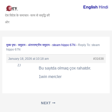
Skip
Post
English
Hindi
to
navigation
देश विदेश के समाचार- सत्य से समृद्धि की
content
ओर
मुख्य पृष्ठ
›
समुदाय
›
अंतरराष्ट्रीय समुदाय
›
steam hippo 67N
›
Reply To: steam
hippo 67N
January 18, 2026 at 10:18 am
#31638
ZJ
Bu saytda olmaq çox rahatdır.
1win mercler
NEXT