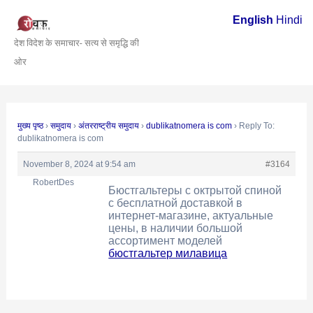
Skip
Post
English
Hindi
to
navigation
देश विदेश के समाचार- सत्य से समृद्धि की
content
ओर
मुख्य पृष्ठ
›
समुदाय
›
अंतरराष्ट्रीय समुदाय
›
dublikatnomera is com
›
Reply To:
dublikatnomera is com
November 8, 2024 at 9:54 am
#3164
RobertDes
Бюстгальтеры с октрытой спиной
с бесплатной доставкой в
интернет-магазине, актуальные
цены, в наличии большой
ассортимент моделей
бюстгальтер милавица