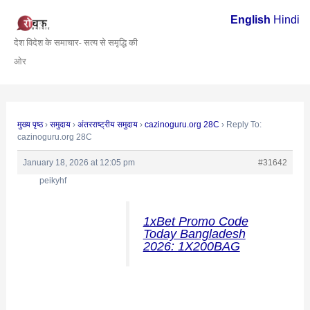
Skip
Post
English
Hindi
to
navigation
देश विदेश के समाचार- सत्य से समृद्धि की
content
ओर
मुख्य पृष्ठ
›
समुदाय
›
अंतरराष्ट्रीय समुदाय
›
cazinoguru.org 28C
›
Reply To:
cazinoguru.org 28C
January 18, 2026 at 12:05 pm
#31642
peikyhf
1xBet Promo Code
Today Bangladesh
2026: 1X200BAG