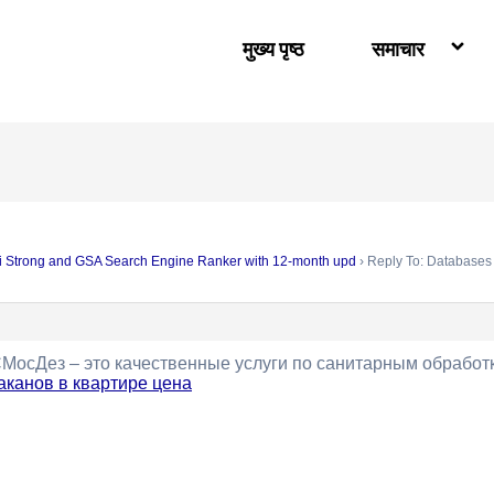
मुख्य पृष्ठ
समाचार
i Strong and GSA Search Engine Ranker with 12-month upd
›
Reply To: Databases
сДез – это качественные услуги по санитарным обработк
аканов в квартире цена