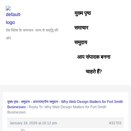
Skip
Post
to
navigation
मुख्य पृष्ठ
content
समाचार
देश विदेश के समाचार- सत्य से समृद्धि की
ओर
समुदाय
आप संपादक बनना
चाहते हैं?
मुख्य पृष्ठ
›
समुदाय
›
अंतरराष्ट्रीय समुदाय
›
Why Web Design Matters for Fort Smith
Businesses
›
Reply To: Why Web Design Matters for Fort Smith
Businesses
January 18, 2026 at 10:12 pm
#31703
JO