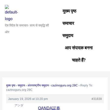
Skip
Post
to
navigation
मुख्य पृष्ठ
content
समाचार
देश विदेश के समाचार- सत्य से समृद्धि की
ओर
समुदाय
आप संपादक बनना
चाहते हैं?
मुख्य पृष्ठ
›
समुदाय
›
अंतरराष्ट्रीय समुदाय
›
cazinoguru.org 28C
›
Reply To:
cazinoguru.org 28C
January 19, 2026 at 10:20 pm
#31838
アンダ
OANDA証券