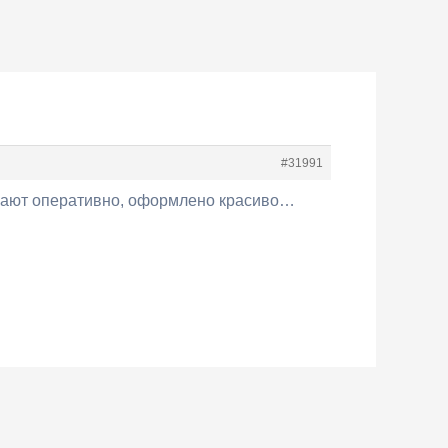
#31991
чают оперативно, оформлено красиво…