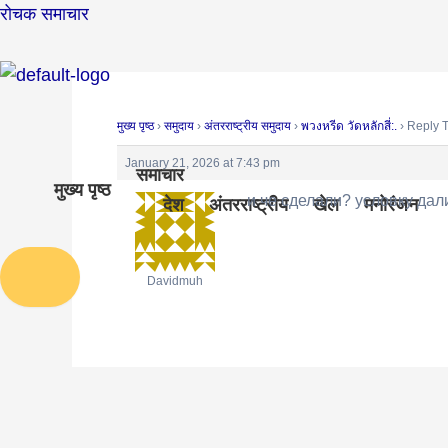
Skip
Post
रोचक समाचार
to
navigation
content
मुख्य पृष्ठ
›
समुदाय
›
अंतरराष्ट्रीय समुदाय
›
พวงหรีด วัดหลักสี่:.
›
Reply To
January 21, 2026 at 7:43 pm
समाचार
मुख्य पृष्ठ
и че сделали? условку да
देश
अंतरराष्ट्रीय
खेल
मनोरंजन
Humberger Toggle Menu
Davidmuh