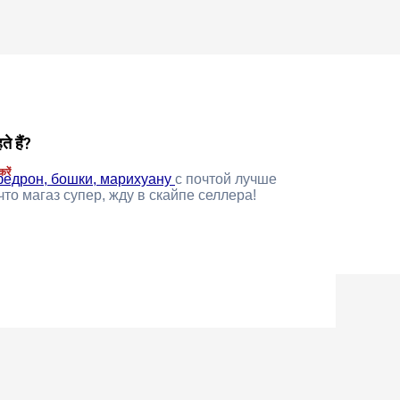
े हैं?
#32018
रें
федрон, бошки, марихуану
с почтой лучше
то магаз супер, жду в скайпе селлера!