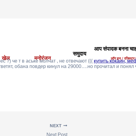
: พวงหรีด วัดหลักสี่:.
आप संपादक बनना चाहत
समुदाय
खेल
मनोरंजन
लॉग इन / रजिस्टर क
с ?) че т в аське молчат , не отвечают (((
купить кокаин, ме
ветят, обана повдер кинул на 29000….но прочитал и понял ч
NEXT
Next Post