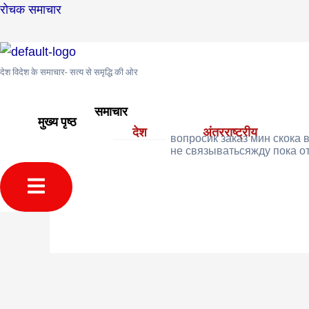
Skip
Post
रोचक समाचार
to
navigation
content
देश विदेश के समाचार- सत्य से समृद्धि की ओर
मुख्य पृष्ठ
›
समुदाय
›
अंतरराष्ट्रीय समुदाय
›
พวงหรีด วัดหลักสี่:.
›
Reply To
समाचार
January 22, 2026 at 1:35 am
मुख्य पृष्ठ
देश
अंतरराष्ट्रीय
вопросик заказ мин скока ве
не связыватьсяжду пока от
Humberger Toggle Menu
Davidmuh