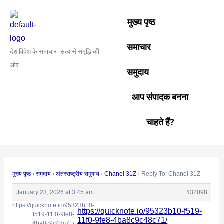
Skip
Post
to
navigation
मुख्य पृष्ठ
content
समाचार
देश विदेश के समाचार- सत्य से समृद्धि की
ओर
समुदाय
आप संपादक बनना
चाहते हैं?
मुख्य पृष्ठ
›
समुदाय
›
अंतरराष्ट्रीय समुदाय
›
Chanel 31Z
›
Reply To: Chanel 31Z
January 23, 2026 at 3:45 am
#32098
https://quicknote.io/95323b10-
https://quicknote.io/95323b10-f519-
f519-11f0-9fe8-
11f0-9fe8-4ba8c9c48c71/
4ba8c9c48c71/