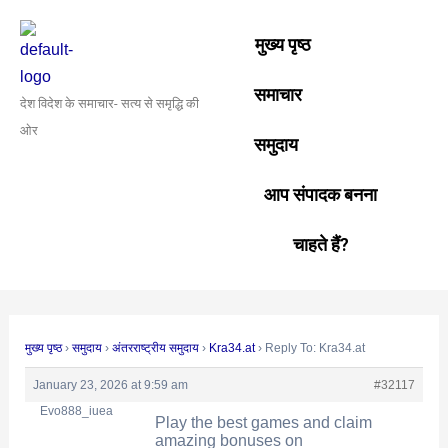
Skip
Post
to
navigation
मुख्य पृष्ठ
content
समाचार
देश विदेश के समाचार- सत्य से समृद्धि की
ओर
समुदाय
आप संपादक बनना
चाहते हैं?
मुख्य पृष्ठ
›
समुदाय
›
अंतरराष्ट्रीय समुदाय
›
Kra34.at
›
Reply To: Kra34.at
January 23, 2026 at 9:59 am
#32117
Evo888_iuea
Play the best games and claim
amazing bonuses on