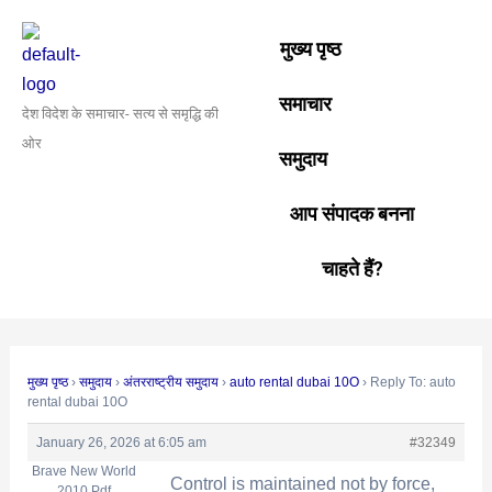
Skip
Post
to
navigation
मुख्य पृष्ठ
content
समाचार
देश विदेश के समाचार- सत्य से समृद्धि की
ओर
समुदाय
आप संपादक बनना
चाहते हैं?
मुख्य पृष्ठ
›
समुदाय
›
अंतरराष्ट्रीय समुदाय
›
auto rental dubai 10O
›
Reply To: auto
rental dubai 10O
January 26, 2026 at 6:05 am
#32349
Brave New World
Control is maintained not by force,
2010 Pdf