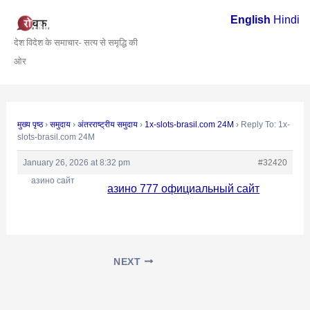
Skip
Post
English
Hindi
to
navigation
देश विदेश के समाचार- सत्य से समृद्धि की
content
ओर
मुख्य पृष्ठ
›
समुदाय
›
अंतरराष्ट्रीय समुदाय
›
1x-slots-brasil.com 24M
›
Reply To: 1x-
slots-brasil.com 24M
January 26, 2026 at 8:32 pm
#32420
азино сайт
азино 777 официальный сайт
NEXT