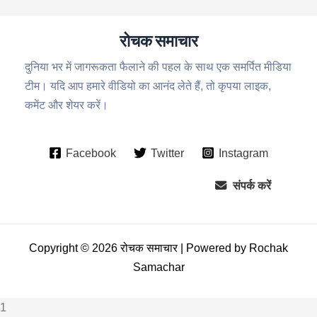
रोचक समाचार
दुनिया भर में जागरूकता फैलाने की पहल के साथ एक समर्पित मीडिया
टीम। यदि आप हमारे वीडियो का आनंद लेते हैं, तो कृपया लाइक,
कमेंट और शेयर करें।
Facebook
Twitter
Instagram
संपर्क करें
Copyright © 2026 रोचक समाचार | Powered by Rochak
Samachar
1