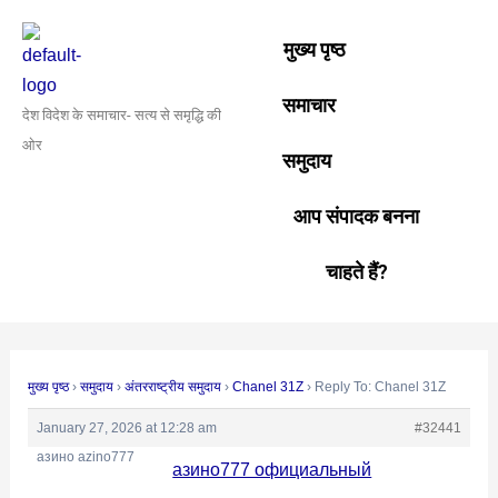
Skip
Post
to
navigation
मुख्य पृष्ठ
content
समाचार
देश विदेश के समाचार- सत्य से समृद्धि की
ओर
समुदाय
आप संपादक बनना
चाहते हैं?
मुख्य पृष्ठ
›
समुदाय
›
अंतरराष्ट्रीय समुदाय
›
Chanel 31Z
›
Reply To: Chanel 31Z
January 27, 2026 at 12:28 am
#32441
азино azino777
азино777 официальный