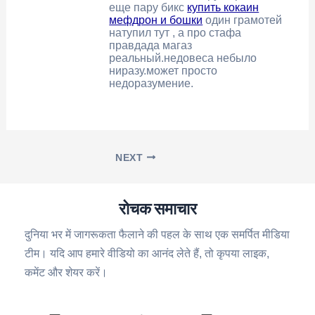
еще пару бикс
купить кокаин
мефдрон и бошки
один грамотей
натупил тут , а про стафа
правдада магаз
реальный.недовеса небыло
ниразу.может просто
недоразумение.
NEXT
रोचक समाचार
दुनिया भर में जागरूकता फैलाने की पहल के साथ एक समर्पित मीडिया
टीम। यदि आप हमारे वीडियो का आनंद लेते हैं, तो कृपया लाइक,
कमेंट और शेयर करें।