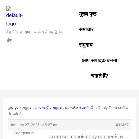
Skip
Post
to
navigation
मुख्य पृष्ठ
content
समाचार
देश विदेश के समाचार- सत्य से समृद्धि की
ओर
समुदाय
आप संपादक बनना
चाहते हैं?
मुख्य पृष्ठ
›
समुदाय
›
अंतरराष्ट्रीय समुदाय
›
พวงหรีด วัดหลักสี่:.
›
Reply To: พวงหรีด
วัดหลักสี่:.
January 27, 2026 at 5:27 am
#32457
Georgemum
захвоти с собой пару парнеей, и