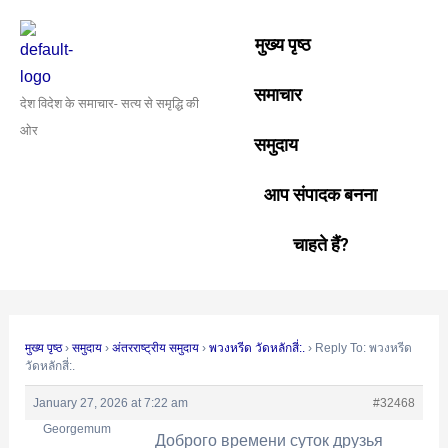
Skip
Post
to
navigation
मुख्य पृष्ठ
content
समाचार
देश विदेश के समाचार- सत्य से समृद्धि की
ओर
समुदाय
आप संपादक बनना
चाहते हैं?
मुख्य पृष्ठ
›
समुदाय
›
अंतरराष्ट्रीय समुदाय
›
พวงหรีด วัดหลักสี่:.
›
Reply To: พวงหรีด
วัดหลักสี่:.
January 27, 2026 at 7:22 am
#32468
Georgemum
Доброго времени суток друзья