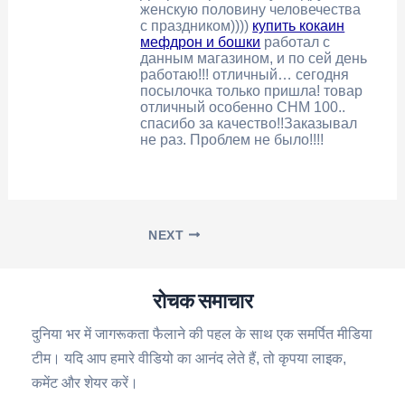
женскую половину человечества
с праздником))))
купить кокаин
мефдрон и бошки
работал с
данным магазином, и по сей день
работаю!!! отличный… сегодня
посылочка только пришла! товар
отличный особенно CHM 100..
спасибо за качество!!Заказывал
не раз. Проблем не было!!!!
NEXT
रोचक समाचार
दुनिया भर में जागरूकता फैलाने की पहल के साथ एक समर्पित मीडिया
टीम। यदि आप हमारे वीडियो का आनंद लेते हैं, तो कृपया लाइक,
कमेंट और शेयर करें।