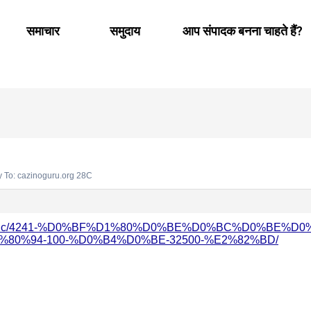
समाचार
समुदाय
आप संपादक बनना चाहते हैं?
 To: cazinoguru.org 28C
orum/topic/4241-%D0%BF%D1%80%D0%BE%D0%BC%D0%B
%E2%80%94-100-%D0%B4%D0%BE-32500-%E2%82%BD/