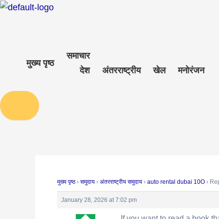
Skip
Post
to
navigation
content
समाचार
मुख्य पृष्ठ
देश
अंतरराष्ट्रीय
खेल
मनोरंजन
Humberger Toggle Menu
मुख्य पृष्ठ
›
समुदाय
›
अंतरराष्ट्रीय समुदाय
›
auto rental dubai 10O
›
Rep
January 28, 2026 at 7:02 pm
If you want to read a book tha