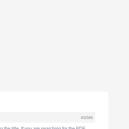
#32585
o the title. If you are searching for the PDF,