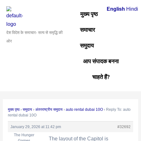
Skip
Post
English
Hindi
to
navigation
मुख्य पृष्ठ
content
समाचार
देश विदेश के समाचार- सत्य से समृद्धि की
ओर
समुदाय
आप संपादक बनना
चाहते हैं?
मुख्य पृष्ठ
›
समुदाय
›
अंतरराष्ट्रीय समुदाय
›
auto rental dubai 10O
›
Reply To: auto
rental dubai 10O
January 29, 2026 at 11:42 pm
#32692
The Hunger
The layout of the Capitol is
Games