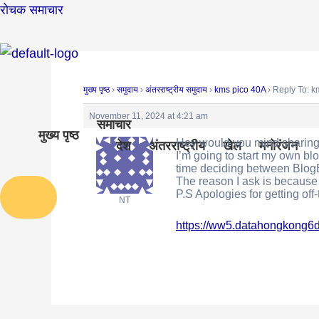
Skip
Post
रोचक समाचार
to
navigation
content
मुख्य पृष्ठ
›
समुदाय
›
अंतरराष्ट्रीय समुदाय
›
kms pico 40A
›
Reply To: k
November 11, 2024 at 4:21 am
समाचार
मुख्य पृष्ठ
Hey would you mind sharing 
देश
अंतरराष्ट्रीय
खेल
मनोरंजन
I’m going to start my own blo
time deciding between Blog
The reason I ask is because
P.S Apologies for getting off-
Humberger Toggle Menu
NT
https://ww5.datahongkong6d.