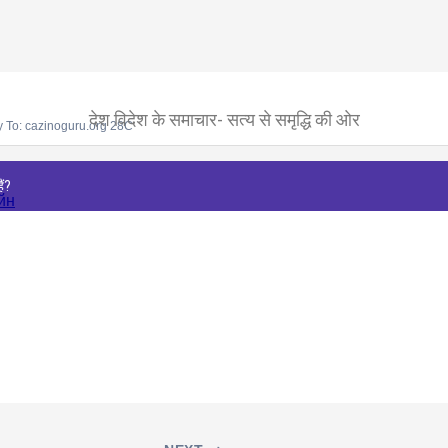
देश विदेश के समाचार- सत्य से समृद्धि की ओर
 To: cazinoguru.org 28C
ैं?
йн