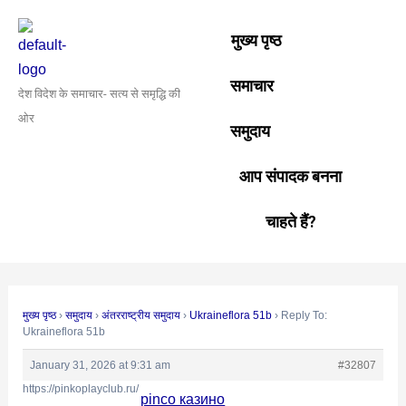
Skip
Post
to
navigation
मुख्य पृष्ठ
content
समाचार
देश विदेश के समाचार- सत्य से समृद्धि की
ओर
समुदाय
आप संपादक बनना
चाहते हैं?
मुख्य पृष्ठ
›
समुदाय
›
अंतरराष्ट्रीय समुदाय
›
Ukraineflora 51b
›
Reply To:
Ukraineflora 51b
January 31, 2026 at 9:31 am
#32807
https://pinkoplayclub.ru/
pinco казино