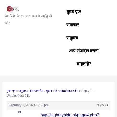
Skip
Post
to
navigation
मुख्य पृष्ठ
देश विदेश के समाचार- सत्य से समृद्धि की
content
ओर
समाचार
समुदाय
आप संपादक बनना
चाहते हैं?
मुख्य पृष्ठ
›
समुदाय
›
अंतरराष्ट्रीय समुदाय
›
Ukraineflora 51b
›
Reply To:
Ukraineflora 51b
February 1, 2026 at 1:35 pm
#32921
BE
http://sightbyside.nl/page4.php?