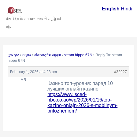
Skip
Post
English
Hindi
to
navigation
देश विदेश के समाचार- सत्य से समृद्धि की
content
ओर
मुख्य पृष्ठ
›
समुदाय
›
अंतरराष्ट्रीय समुदाय
›
steam hippo 67N
›
Reply To: steam
hippo 67N
February 1, 2026 at 4:23 pm
#32927
MR
Казино топ-уровня: парад 10
лучших онлайн казино
https://www.isced-
hbo.co.ao/wp/2026/01/16/top-
kazino-onlajn-2026-s-mobilnym-
prilozheniem/