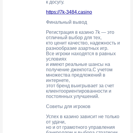
к досугу.
https://7k-3484.casino
Финальный вывод
Регистрация в казино 7k — это
отличный выбор для тех,
кто ценит качество, надежность и
разнообразие азартных игр.
Все игроки находятся в равных
условиях
и имеют реальные шансы на
получение джекпота.С учетом
множества предложений в
интернете,
этот бренд выигрывает за счет
клиентоориентированности и
постоянных улучшений.
Советы для игроков
Успех в казино зависит не только
от удачи,
но и от грамотного управления
банкроллом и выбора стратегии.