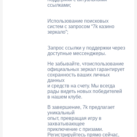
ссылками;
Использование поисковых
систем с запросом “7k казино
зеркало”;
Запрос ссылки у поддержки через
доступные мессенджеры.
Не забывайте, чтоиспользование
официальных зеркал гарантирует
сохранность ваших личных
данных
и средств на счету. Мы всегда
рады видеть новых победителей
в нашем клубе.
В завершение, 7k предлагает
уникальный
опыт, превращая игру в
захватывающее
приключение с призами.
Регистрируйтесь прямо сейчас,