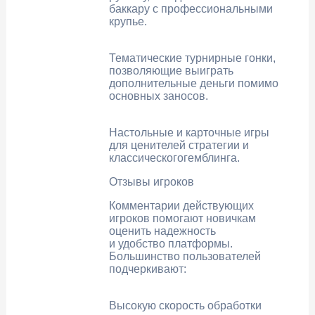
баккару с профессиональными
крупье.
Тематические турнирные гонки,
позволяющие выиграть
дополнительные деньги помимо
основных заносов.
Настольные и карточные игры
для ценителей стратегии и
классическогогемблинга.
Отзывы игроков
Комментарии действующих
игроков помогают новичкам
оценить надежность
и удобство платформы.
Большинство пользователей
подчеркивают:
Высокую скорость обработки