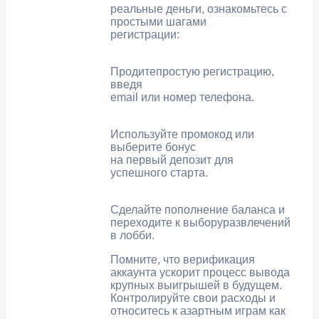
реальные деньги, ознакомьтесь с
простыми шагами
регистрации:
Продитепростую регистрацию,
введя
email или номер телефона.
Используйте промокод или
выберите бонус
на первый депозит для
успешного старта.
Сделайте пополнение баланса и
переходите к выборуразвлечений
в лобби.
Помните, что верификация
аккаунта ускорит процесс вывода
крупных выигрышей в будущем.
Контролируйте свои расходы и
относитесь к азартным играм как