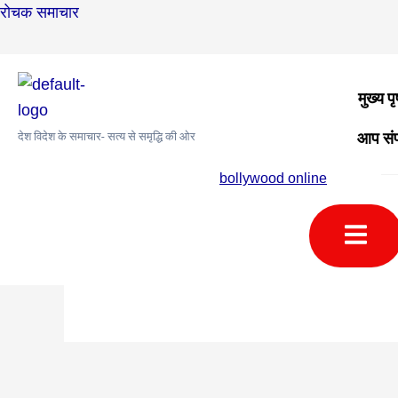
Skip
Post
रोचक समाचार
to
navigation
content
मुख्य पृ
मुख्य पृष्ठ
›
समुदाय
›
अंतरराष्ट्रीय समुदाय
›
Ukraineflora 51b
›
Reply To
आप संप
देश विदेश के समाचार- सत्य से समृद्धि की ओर
February 2, 2026 at 4:58 am
bollywood online
Humbe
bollywood
казино