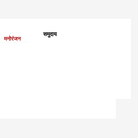
समुदाय
मनोरंजन
#32995