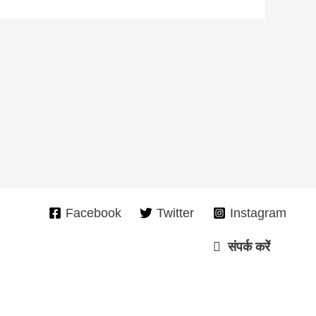
Facebook
Twitter
Instagram
संपर्क करें