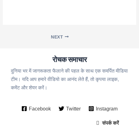
NEXT
रोचक समाचार
दुनिया भर में जागरूकता फैलाने की पहल के साथ एक समर्पित मीडिया
टीम। यदि आप हमारे वीडियो का आनंद लेते हैं, तो कृपया लाइक,
कमेंट और शेयर करें।
Facebook
Twitter
Instagram
संपर्क करें