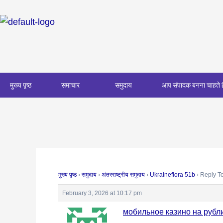
Skip
Post
to
navigation
content
मुख्य पृष्ठ
समाचार
समुदाय
आप संपादक बनना चाहते ह
मुख्य पृष्ठ
›
समुदाय
›
अंतरराष्ट्रीय समुदाय
›
Ukraineflora 51b
›
Reply To
February 3, 2026 at 10:17 pm
мобильное казино на рубл