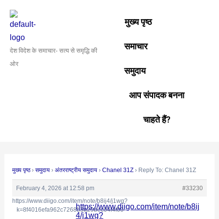
Skip
Post
to
navigation
मुख्य पृष्ठ
content
समाचार
देश विदेश के समाचार- सत्य से समृद्धि की
ओर
समुदाय
आप संपादक बनना
चाहते हैं?
मुख्य पृष्ठ
›
समुदाय
›
अंतरराष्ट्रीय समुदाय
›
Chanel 31Z
›
Reply To: Chanel 31Z
February 4, 2026 at 12:58 pm
#33230
https://www.diigo.com/item/note/b8ij4/j1wg?
https://www.diigo.com/item/note/b8ij
k=8f4016efa962c7268b3a29bec04f4f00
4/j1wg?