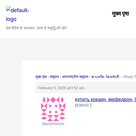
Skip
Post
to
navigation
मुख्य पृष्ठ
content
देश विदेश के समाचार- सत्य से समृद्धि की ओर
मुख्य पृष्ठ
›
समुदाय
›
अंतरराष्ट्रीय समुदाय
›
พวงหรีด วัดหลักสี่:.
›
Reply To
February 5, 2026 at 9:52 am
купить кокаин, мефедрон,
ровно )
Marvinmoore