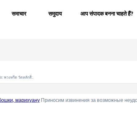
समाचार
समुदाय
आप संपादक बनना चाहते हैं?
: พวงหรีด วัดหลักสี่:.
 бошки, марихуану
Приносим извинения за возможные неудо