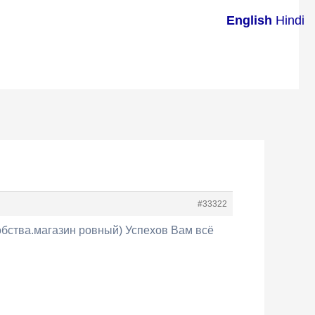
English
Hindi
#33322
бства.магазин ровный) Успехов Вам всё