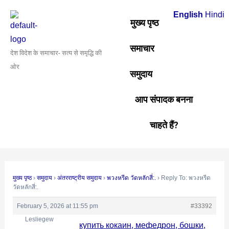
Skip
Post
English
Hindi
to
navigation
मुख्य पृष्ठ
content
समाचार
देश विदेश के समाचार- सत्य से समृद्धि की
ओर
समुदाय
आप संपादक बनना
चाहते हैं?
मुख्य पृष्ठ
›
समुदाय
›
अंतरराष्ट्रीय समुदाय
›
พวงหรีด วัดหลักสี่:.
›
Reply To: พวงหรีด
วัดหลักสี่:.
February 5, 2026 at 11:55 pm
#33392
Lesliegew
купить кокаин, мефедрон, бошки,