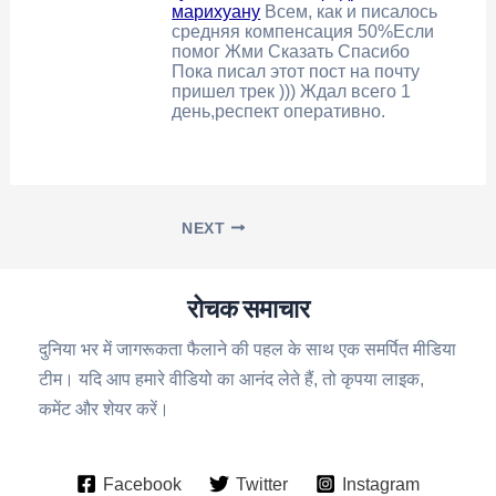
марихуану
Всем, как и писалось
средняя компенсация 50%Если
помог Жми Сказать Спасибо
Пока писал этот пост на почту
пришел трек ))) Ждал всего 1
день,респект оперативно.
NEXT
रोचक समाचार
दुनिया भर में जागरूकता फैलाने की पहल के साथ एक समर्पित मीडिया
टीम। यदि आप हमारे वीडियो का आनंद लेते हैं, तो कृपया लाइक,
कमेंट और शेयर करें।
Facebook
Twitter
Instagram