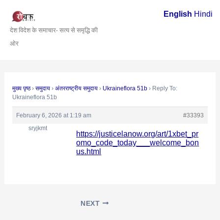
Skip
Post
English
Hindi
to
navigation
देश विदेश के समाचार- सत्य से समृद्धि की
content
ओर
मुख्य पृष्ठ
›
समुदाय
›
अंतरराष्ट्रीय समुदाय
›
Ukraineflora 51b
›
Reply To:
Ukraineflora 51b
February 6, 2026 at 1:19 am
#33393
sryjkmt
https://justicelanow.org/art/1xbet_pr
omo_code_today___welcome_bon
us.html
NEXT