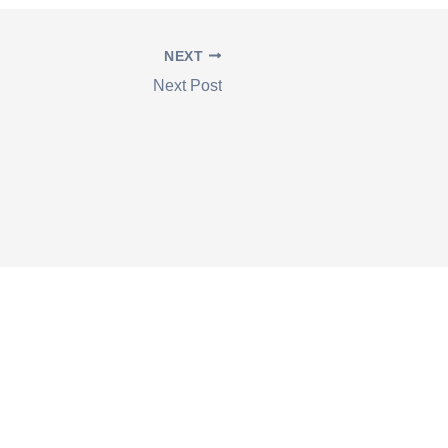
NEXT
Next Post