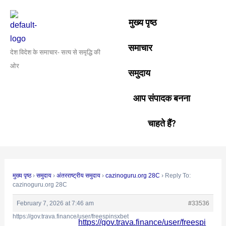
Skip
Post
to
navigation
मुख्य पृष्ठ
content
समाचार
देश विदेश के समाचार- सत्य से समृद्धि की
ओर
समुदाय
आप संपादक बनना
चाहते हैं?
मुख्य पृष्ठ
›
समुदाय
›
अंतरराष्ट्रीय समुदाय
›
cazinoguru.org 28C
›
Reply To:
cazinoguru.org 28C
February 7, 2026 at 7:46 am
#33536
https://gov.trava.finance/user/freespinsxbet
https://gov.trava.finance/user/freespi