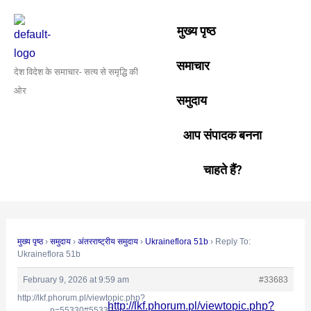
Skip
Post
to
navigation
मुख्य पृष्ठ
content
समाचार
देश विदेश के समाचार- सत्य से समृद्धि की
ओर
समुदाय
आप संपादक बनना
चाहते हैं?
मुख्य पृष्ठ
›
समुदाय
›
अंतरराष्ट्रीय समुदाय
›
Ukraineflora 51b
›
Reply To:
Ukraineflora 51b
February 9, 2026 at 9:59 am
#33683
http://lkf.phorum.pl/viewtopic.php?
http://lkf.phorum.pl/viewtopic.php?
p=55330#55330