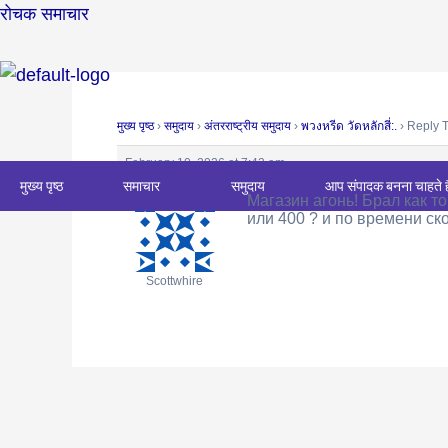
Skip
Post
रोचक समाचार
to
navigation
content
मुख्य पृष्ठ
›
समुदाय
›
अंतरराष्ट्रीय समुदाय
›
พวงหรีด วัดหลักสี่:.
›
Reply To
February 10, 2026 at 7:42 am
मुख्य पृष्ठ
समाचार
समुदाय
आप संपादक बनना चाहते ह
Магазин агонь! Брал как то
или 400 ? и по времени ск
Scottwhire