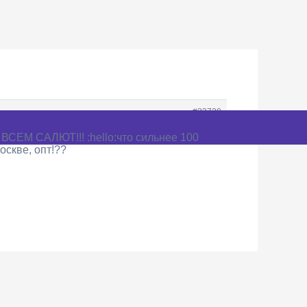
#33729
ВСЕМ САЛЮТ!!! :hello:что сильнее 100
оскве, опт!??