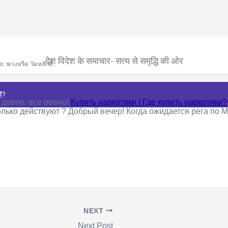
देश विदेश के समाचार- सत्य से समृद्धि की ओर
: พวงหรีด วัดหลักสี่:.
ैं?
 давно. все ровно!
Купить наркотики | Где купить наркотики?
олько действуют ? Добрый вечер! Когда ожидается рега по М
NEXT
Next Post