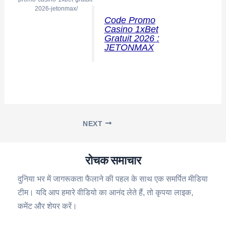
2026-jetonmax/
Code Promo
Casino 1xBet
Gratuit 2026 :
JETONMAX
NEXT
रोचक समाचार
दुनिया भर में जागरूकता फैलाने की पहल के साथ एक समर्पित मीडिया
टीम। यदि आप हमारे वीडियो का आनंद लेते हैं, तो कृपया लाइक,
कमेंट और शेयर करें।