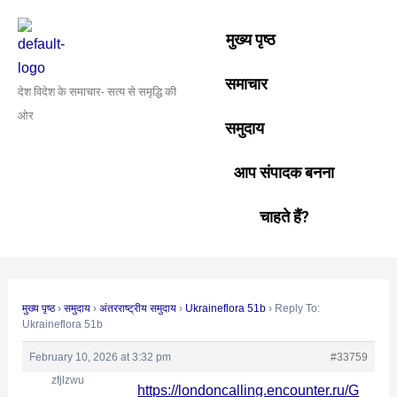
Skip
Post
to
navigation
मुख्य पृष्ठ
content
समाचार
देश विदेश के समाचार- सत्य से समृद्धि की
ओर
समुदाय
आप संपादक बनना
चाहते हैं?
मुख्य पृष्ठ
›
समुदाय
›
अंतरराष्ट्रीय समुदाय
›
Ukraineflora 51b
›
Reply To:
Ukraineflora 51b
February 10, 2026 at 3:32 pm
#33759
zfjlzwu
https://londoncalling.encounter.ru/G