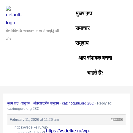
Skip
Post
to
navigation
मुख्य पृष्ठ
content
समाचार
देश विदेश के समाचार- सत्य से समृद्धि की
ओर
समुदाय
आप संपादक बनना
चाहते हैं?
मुख्य पृष्ठ
›
समुदाय
›
अंतरराष्ट्रीय समुदाय
›
cazinoguru.org 28C
›
Reply To:
cazinoguru.org 28C
February 11, 2026 at 11:26 am
#33806
https://vsdelke.ru/wp-
https://vsdelke.ru/wp-
content/articles/?