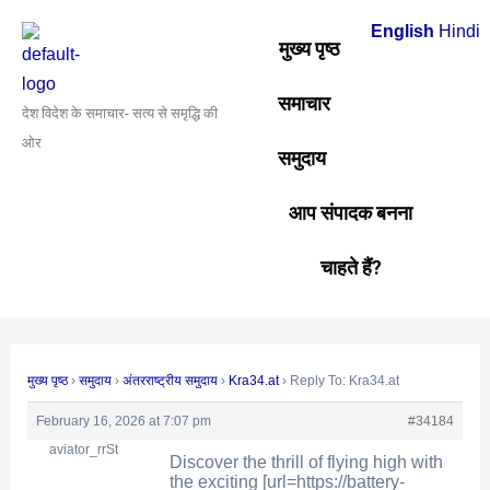
Skip
Post
English
Hindi
to
navigation
मुख्य पृष्ठ
content
समाचार
देश विदेश के समाचार- सत्य से समृद्धि की
ओर
समुदाय
आप संपादक बनना
चाहते हैं?
मुख्य पृष्ठ
›
समुदाय
›
अंतरराष्ट्रीय समुदाय
›
Kra34.at
›
Reply To: Kra34.at
February 16, 2026 at 7:07 pm
#34184
aviator_rrSt
Discover the thrill of flying high with
the exciting [url=https://battery-