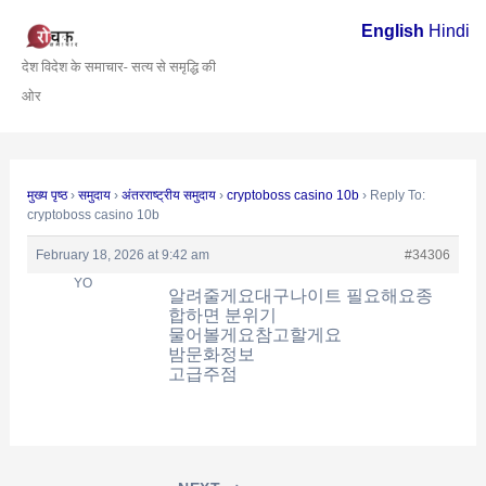
Skip
Post
English
Hindi
to
navigation
देश विदेश के समाचार- सत्य से समृद्धि की
content
ओर
मुख्य पृष्ठ
›
समुदाय
›
अंतरराष्ट्रीय समुदाय
›
cryptoboss casino 10b
›
Reply To:
cryptoboss casino 10b
February 18, 2026 at 9:42 am
#34306
YO
알려줄게요대구나이트 필요해요종
합하면 분위기
물어볼게요참고할게요
밤문화정보
고급주점